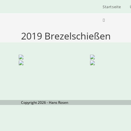
Zum
Startseite
Inhalt
springen
Website-
2019 Brezelschießen
Suche
umschalten
Copyright 2026 - Hans Rosen